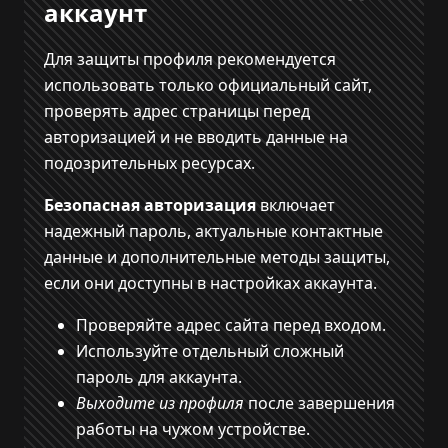
аккаунт
Для защиты профиля рекомендуется
использовать только официальный сайт,
проверять адрес страницы перед
авторизацией и не вводить данные на
подозрительных ресурсах.
Безопасная авторизация
включает
надежный пароль, актуальные контактные
данные и дополнительные методы защиты,
если они доступны в настройках аккаунта.
Проверяйте адрес сайта перед входом.
Используйте отдельный сложный
пароль для аккаунта.
Выходите из профиля
после завершения
работы на чужом устройстве.