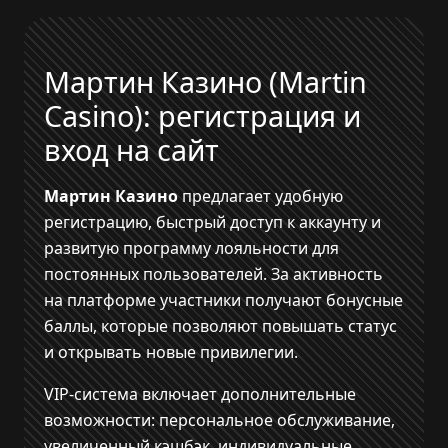
Мартин Казино (Martin
Casino): регистрация и
вход на сайт
Мартин Казино
предлагает удобную
регистрацию, быстрый доступ к аккаунту и
развитую программу лояльности для
постоянных пользователей. За активность
на платформе участники получают бонусные
баллы, которые позволяют повышать статус
и открывать новые привилегии.
VIP-система включает дополнительные
возможности: персональное обслуживание,
увеличенный кэшбэк, индивидуальные