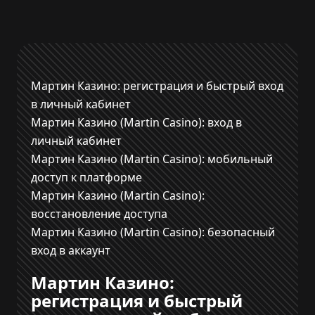
Мартин Казино: регистрация и быстрый вход
в личный кабинет
Мартин Казино (Martin Casino): вход в
личный кабинет
Мартин Казино (Martin Casino): мобильный
доступ к платформе
Мартин Казино (Martin Casino):
восстановление доступа
Мартин Казино (Martin Casino): безопасный
вход в аккаунт
Мартин Казино:
регистрация и быстрый