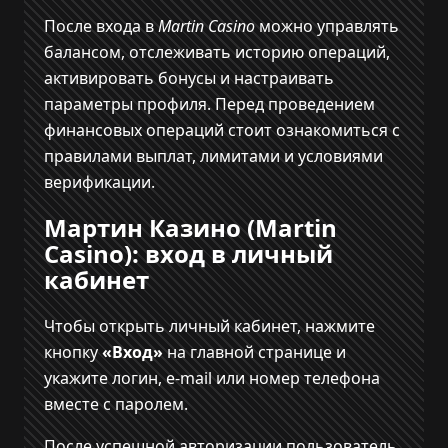
После входа в
Martin Casino
можно управлять
балансом, отслеживать историю операций,
активировать бонусы и настраивать
параметры профиля. Перед проведением
финансовых операций стоит ознакомиться с
правилами выплат, лимитами и условиями
верификации.
Мартин Казино (Martin
Casino): вход в личный
кабинет
Чтобы открыть личный кабинет, нажмите
кнопку
«Вход»
на главной странице и
укажите логин, e-mail или номер телефона
вместе с паролем.
После успешной авторизации пользователь