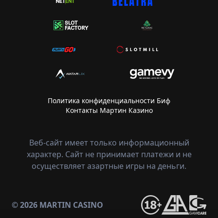
Политика конфиденциальности Биф
Контакты Мартин Казино
Веб-сайт имеет только информационный
характер. Сайт не принимает платежи и не
осуществляет азартные игры на деньги.
© 2026 MARTIN CASINO