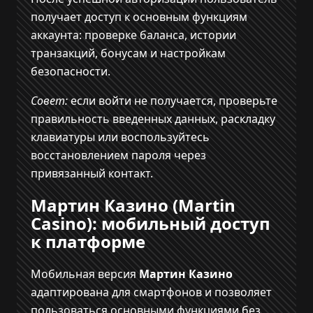
получает доступ к основным функциям
аккаунта: проверке баланса, истории
транзакций, бонусам и настройкам
безопасности.
Совет:
если войти не получается, проверьте
правильность введенных данных, раскладку
клавиатуры или воспользуйтесь
восстановлением пароля через
привязанный контакт.
Мартин Казино (Martin
Casino): мобильный доступ
к платформе
Мобильная версия
Мартин Казино
адаптирована для смартфонов и позволяет
пользоваться основными функциями без